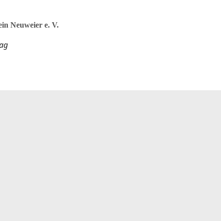
in Neuweier e. V.
rag