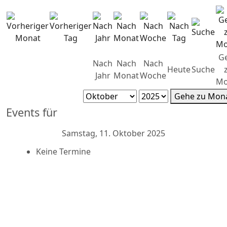
G
Nach
Nach
Nach
Heute
Suche
Jahr
Monat
Woche
Mo
Gehe zu Mon
Events für
Samstag, 11. Oktober 2025
Keine Termine